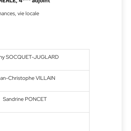
 MERLE, 4
adjoint
nances, vie locale
nny SOCQUET-JUGLARD
an-Christophe VILLAIN
Sandrine PONCET