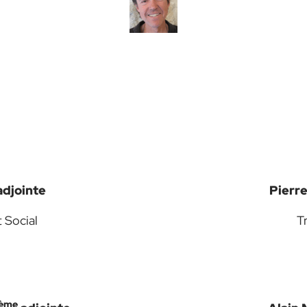
djointe
Pierre
 Social
T
ème