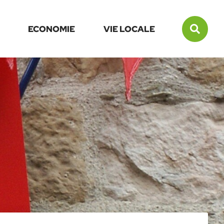
Rec
ECONOMIE
VIE LOCALE
sur
le
site