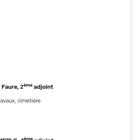
ème
 Faure, 2
adjoint
ravaux, cimetière
ème