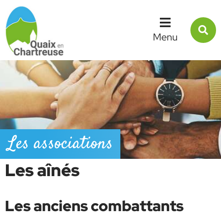
Menu
Contenu
Recherche
R
s
Menu
l
s
Les associations
Les aînés
Les anciens combattants