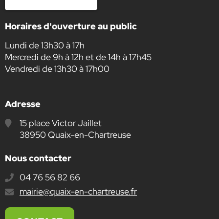
Horaires d'ouverture au public
Lundi de 13h30 à 17h
Mercredi de 9h à 12h et de 14h à 17h45
Vendredi de 13h30 à 17h00
Adresse
15 place Victor Jaillet
38950 Quaix-en-Chartreuse
Nous contacter
04 76 56 82 66
E-
mairie@quaix-en-chartreuse.fr
mail
: